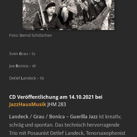
Foto: Bernd Schölzchen
Sven
G
rau – ts
Joe
B
onica – dr
Detlef
L
andeck – tb
CD Veröffentlichung am 14.10.2021 bei
JazzHausMusik
JHM 283
Landeck / Grau / Bonica – Guerilla Jazz
ist kreativ,
schräg und spontan. Das technisch hervorragende
Trio mit Posaunist Detlef Landeck, Tenorsaxophonist