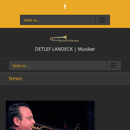
Zum
Facebook
Inhalt
springen
Gehe zu ...
DETLEF LANDECK | Musiker
Gehe zu ...
News