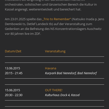
orchestralen, solistischen und tänzerischen Bereich die Kultur in
Kassel angeregt, weiterentwickelt und bereichert hat.
Am 23.01.2025 spielte das
„Trio to Remember“
(Natsuko Inada p, Jens
Dembowski ts, Detlef Landeck tb) auf der Veranstaltung zum
Gedenken an die Befreiung des NS Konzentrationslagers Auschwitz
vor 80 Jahren live im ZDF.
Datum/Zeit
Veranstaltung
13.06.2015
Havana
20:15 - 21:45
Kurpark Bad Nenndorf, Bad Nenndorf
15.06.2015
OUT THERE!
20:30 - 22:30
Kulturhaus Dock 4, Kassel