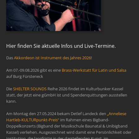
Hier finden Sie aktuelle Infos und Live-Termine.
Das
Akkordeon ist Instrument des Jahres 2026
!
Am 07.-09.08.2026 gibt es eine
Brass-Werkstatt für Latin und Salsa
auf Burg Fürsteneck
Die
SHELTER SOUNDS
Reihe 2026 findet im Kulturbunker Kassel
statt, der jetzt eine gGmbH ist und Spendenquittungen ausstellen
kann.
Am Montag den 27.05.2024 bekam Detlef Landeck den
„Anneliese
Hartleb-KULTURpunkt-Preis“
im Rahmen eines Bigband-
Doppelkonzerts (Bigband der Musikschule Baunatal & Unibigband
Kassel) verliehen. Ausgezeichnet wird damit eine Persönlichkeit oder
Institution, die langfristig in der darstellenden Kunst, im