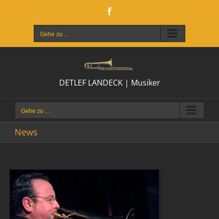
Zum
Facebook
Inhalt
springen
Gehe zu ...
DETLEF LANDECK | Musiker
Gehe zu ...
News