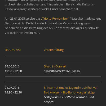
orchestralen, solistischen und tänzerischen Bereich die Kultur in
Kassel angeregt, weiterentwickelt und bereichert hat.
Am 23.01.2025 spielte das
„Trio to Remember“
(Natsuko Inada p, Jens
Dembowski ts, Detlef Landeck tb) auf der Veranstaltung zum
Gedenken an die Befreiung des NS Konzentrationslagers Auschwitz
vor 80 Jahren live im ZDF.
Datum/Zeit
Veranstaltung
24.06.2016
Disco in Concert
19:30 - 22:30
Staatstheater Kassel, Kassel
01.07.2016
8. Internationales Jugendmusikfestival
19:30 - 22:30
Bad Arolsen - Big-Band-Konzert (Ltg)
Festspielhaus Fürstliche Reitbahn, Bad
Arolsen