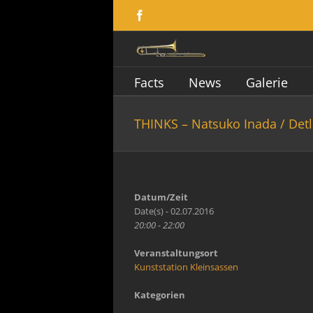
Zum
Facebook
Inhalt
springen
Facts
News
Galerie
THINKS – Natsuko Inada / Det
Datum/Zeit
Date(s) - 02.07.2016
20:00 - 22:00
Veranstaltungsort
Kunststation Kleinsassen
Kategorien