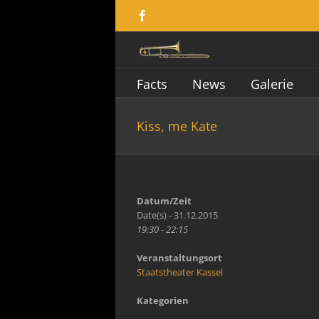
Zum
Facebook
Inhalt
springen
Facts
News
Galerie
Kiss, me Kate
Datum/Zeit
Date(s) - 31.12.2015
19:30 - 22:15
Veranstaltungsort
Staatstheater Kassel
Kategorien